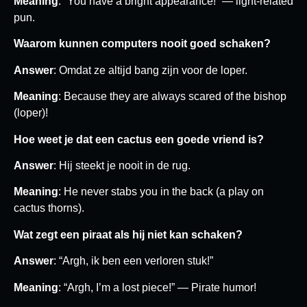
Meaning
: “You have a bright appearance!” — light-related
pun.
Waarom kunnen computers nooit goed schaken?
Answer
: Omdat ze altijd bang zijn voor de loper.
Meaning
: Because they are always scared of the bishop
(loper)!
Hoe weet je dat een cactus een goede vriend is?
Answer
: Hij steekt je nooit in de rug.
Meaning
: He never stabs you in the back (a play on
cactus thorns).
Wat zegt een piraat als hij niet kan schaken?
Answer
: “Argh, ik ben een verloren stuk!”
Meaning
: “Argh, I’m a lost piece!” — Pirate humor!