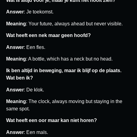
Wat is altijd voor je, maar je kunt het nooit zien?
Answer
: Je toekomst.
Meaning
: Your future, always ahead but never visible.
Wat heeft een nek maar geen hoofd?
Answer
: Een fles.
Meaning
: A bottle, which has a neck but no head.
Ik ben altijd in beweging, maar ik blijf op de plaats.
Wat ben ik?
Answer
: De klok.
Meaning
: The clock, always moving but staying in the
same spot.
Wat heeft een oor maar kan niet horen?
Answer
: Een maïs.