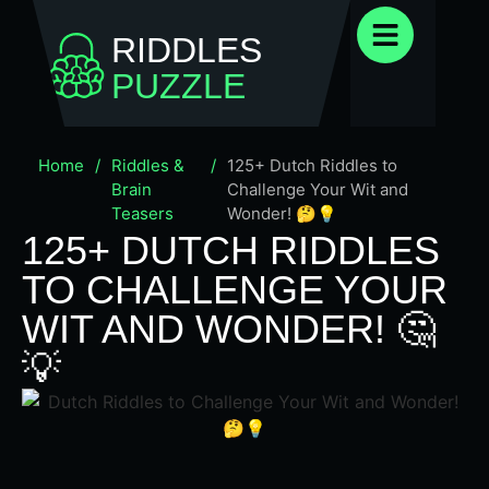
RIDDLES
PUZZLE
Home
/
Riddles &
/
125+ Dutch Riddles to
Brain
Challenge Your Wit and
Teasers
Wonder! 🤔💡
125+ DUTCH RIDDLES
TO CHALLENGE YOUR
WIT AND WONDER! 🤔
💡