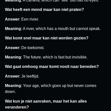
Meaning
: A camera, which can “see” but has no eyes.
Wat heeft een mond maar kan niet praten?
Answer
: Een rivier.
Meaning
: A river, which has a mouth but cannot speak.
Wat komt snel maar kan niet worden gezien?
Answer
: De toekomst.
Meaning
: The future, which is fast but invisible.
Wat gaat omhoog maar komt nooit naar beneden?
Answer
: Je leeftijd.
Meaning
: Your age, which goes up but never comes
down.
Wat kun je niet aanraken, maar het kan alles
veranderen?